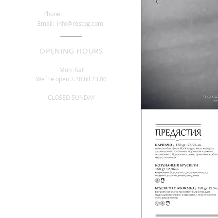
КЕЙКОВЕ. БУТИКОВИ ТОРТИ И ТОРТИ ПО
Phone:
066 876543
ПОРЪЧКА
Email: info@restbg.com
ЗАНАЯТЧИЙСКИ СЛАДОЛЕД
ПОДБРАНО А ЛА КАРТ МЕНЮ
ВСЕКИ МЕСЕЦ РАЗЛИЧНИ ТЕМА ТИЧНИ
OPENING HOURS
ВЕЧЕРИ, ВКЛЮЧИТЕЛНО ВЕЧЕРИ НА
ВИНОТО НА РАЗЛИЧНИ ИЗБИ
Mon -Sat
We`re open 7.30 till 23.00
CLOSED SUNDAY